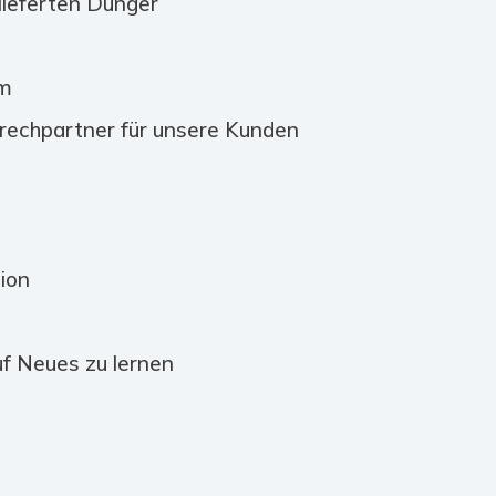
lieferten Dünger
em
prechpartner für unsere Kunden
ion
uf Neues zu lernen