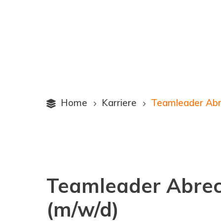
Home
Karriere
Teamleader Abr

5
5
Teamleader Abre
(m/w/d)